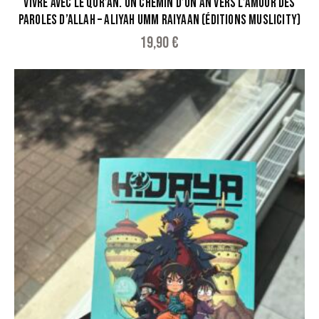
VIVRE AVEC LE QUR’AN. UN CHEMIN D’UN AN VERS L’AMOUR DES
PAROLES D’ALLAH – ALIYAH UMM RAIYAAN (ÉDITIONS MUSLICITY)
19,90
€