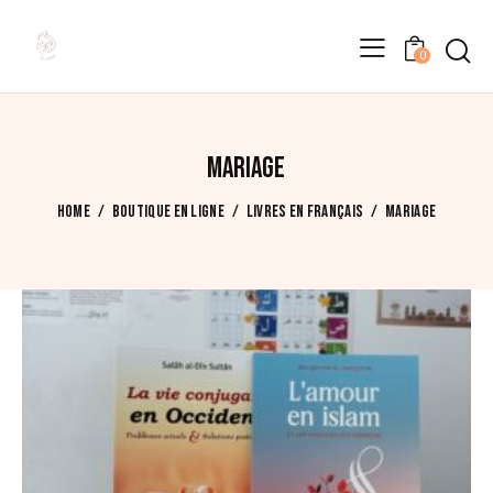
0
8 résultats affichés
Trié
du
plus
récent
MARIAGE
au
plus
HOME
BOUTIQUE EN LIGNE
LIVRES EN FRANÇAIS
MARIAGE
ancien