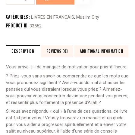
de
DONNE
VIE
Catégories :
,
LIVRES EN FRANÇAIS
Muslim City
À
Product ID:
33552
TA
PRIÈRE
DESCRIPTION
REVIEWS (0)
ADDITIONAL INFORMATION
Vous arrive-t-il de manquer de motivation pour prier à l’heure
? Priez-vous sans savoir ou comprendre ce que les mots que
vous prononcez signifient ? Avez-vous du mal à chasser les
pensées qui vous distraient lorsque vous priez ? Aimeriez-
vous pouvoir vous concentrer davantage pendant vos prières,
et ressentir plus fortement la présence d’Allâh ?
Si vous avez répondu « oui » à l’une de ces questions, ce livre
est fait pour vous ! Vous y trouverez un manuel et un guide
pour vous aider à progresser spirituellement et à élever votre
salât au niveau supérieur, à l’aide d’une série de conseils