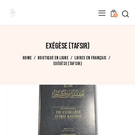
0
Affichage de 1–12 sur 15 résultats
Trié
du
plus
récent
EXÉGÈSE (TAFSIR)
au
plus
HOME
BOUTIQUE EN LIGNE
LIVRES EN FRANÇAIS
ancien
EXÉGÈSE (TAFSIR)