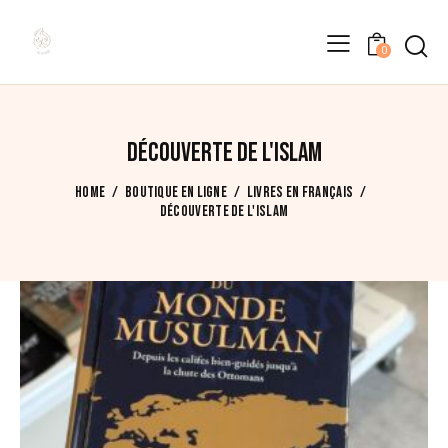
0
11 résultats affichés
Trié
du
plus
récent
DÉCOUVERTE DE L'ISLAM
au
plus
HOME
BOUTIQUE EN LIGNE
LIVRES EN FRANÇAIS
ancien
DÉCOUVERTE DE L'ISLAM