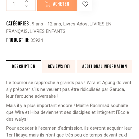
quantité
ACHETER
de
HIDAYA
-
Catégories :
,
,
9 ans - 12 ans
Livres Ados
LIVRES EN
Tome
,
FRANÇAIS
LIVRES ENFANTS
2
Product ID:
35924
-
Fahem
Amhal
(karama
DESCRIPTION
REVIEWS (0)
ADDITIONAL INFORMATION
studio)
Le tournoi se rapproche à grands pas ! Wira et Agung doivent
s’y préparer s’ils ne veulent pas être ridiculisés par Garuda,
leur farouche adversaire !
Mais il y a plus important encore ! Maître Rachmad souhaite
que Wira et Hiba deviennent ses disciples et intègrent l’Ecole
des walys!
Pour accéder à l’examen d’admission, ils devront acquérir leur
1er Hidaya mais ils n’ont que très peu de temps devant eux!