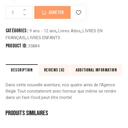
quantité
ACHETER
de
L’AGENCE
RÈGLE
Catégories :
,
,
9 ans - 12 ans
Livres Ados
LIVRES EN
TOUT
,
FRANÇAIS
LIVRES ENFANTS
-
Product ID:
35884
4.L’ISLAMOPHOBE
(editions
bdouin)
DESCRIPTION
REVIEWS (0)
ADDITIONAL INFORMATION
Dans cette nouvelle aventure, nos quatre amis de l’Agence
Règle Tout constateront avec horreur que même se rendre
dans un fast-food peut être mortel.
PRODUITS SIMILAIRES