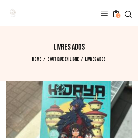
0
Affichage de 1–12 sur 50 résultats
Trié
du
plus
récent
LIVRES ADOS
au
plus
HOME
BOUTIQUE EN LIGNE
LIVRES ADOS
ancien