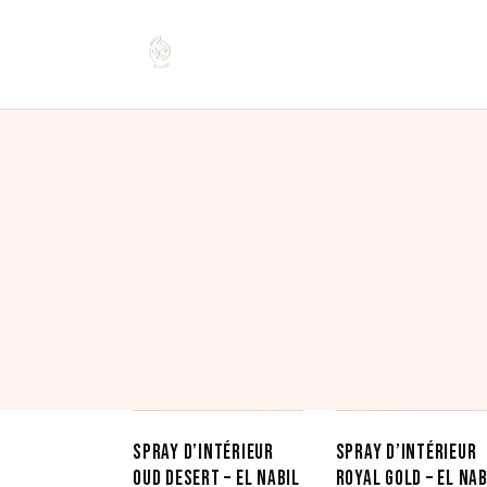
Affichage de 1–12 sur 14 résultats
Trié
du
plus
récent
au
EN RUPTURE
plus
ancien
SPRAY D’INTÉRIEUR
SPRAY D’INTÉRIEUR
OUD DESERT – EL NABIL
ROYAL GOLD – EL NAB