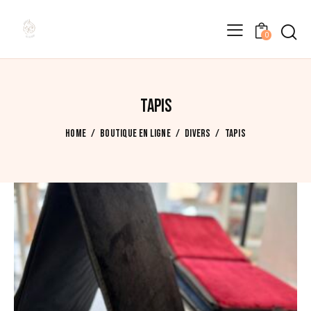
0
3 résultats affichés
Trié
du
plus
récent
TAPIS
au
plus
HOME
BOUTIQUE EN LIGNE
DIVERS
TAPIS
ancien