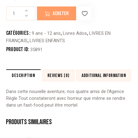
quantité
ACHETER
de
L’AGENCE
RÈGLE
Catégories :
,
,
9 ans - 12 ans
Livres Ados
LIVRES EN
TOUT
,
FRANÇAIS
LIVRES ENFANTS
-
Product ID:
35891
5.DANS
LE
NOIR
(editions
DESCRIPTION
REVIEWS (0)
ADDITIONAL INFORMATION
bdouin)
(Copie)
Dans cette nouvelle aventure, nos quatre amis de l’Agence
Règle Tout constateront avec horreur que même se rendre
dans un fast-food peut être mortel.
PRODUITS SIMILAIRES