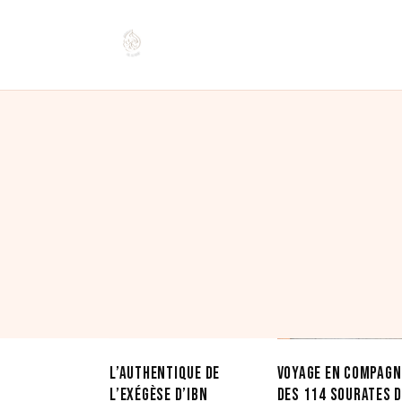
Affichage de 1–12 sur 15 résultats
Trié
du
plus
récent
au
plus
ancien
L’AUTHENTIQUE DE
VOYAGE EN COMPAGN
L’EXÉGÈSE D’IBN
DES 114 SOURATES 