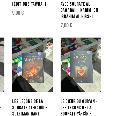
(ÉDITIONS TAWBAH)
AVEC SOURATE AL
BAQARAH – KARIM IBN
9,00
€
IBRÂHIM AL HIBSHI
7,00
€
LES LEÇONS DE LA
LE CŒUR DU QUR’ÂN –
-
SOURATE AL-HADÎD –
LES LEÇONS DE LA
SULEIMAN HANI
SOURATE YÂ-SÎN –