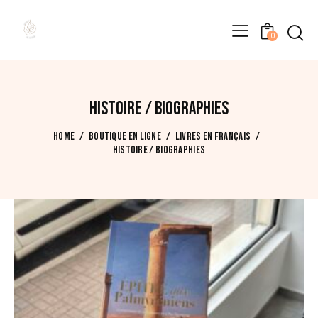
0
Affichage de 1–12 sur 29 résultats
Trié
du
plus
récent
HISTOIRE / BIOGRAPHIES
au
plus
HOME
BOUTIQUE EN LIGNE
LIVRES EN FRANÇAIS
ancien
HISTOIRE / BIOGRAPHIES