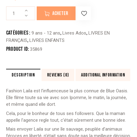
quantité
ACHETER
de
L’AGENCE
RÈGLE
Catégories :
,
,
9 ans - 12 ans
Livres Ados
LIVRES EN
TOUT
,
FRANÇAIS
LIVRES ENFANTS
-
Product ID:
35869
1.MAUVAISE
INFLUENCE
(editions
bdouin)
DESCRIPTION
REVIEWS (0)
ADDITIONAL INFORMATION
Fashion Laila est l’influenceuse la plus connue de Blue Oasis.
Elle filme toute sa vie avec son
Ipomme, le matin, la journée,
et même quand elle dort.
Cela, pour le bonheur de tous ses followers. Que la maman
appelle l’agence regle tout, c’était sûrement une bonne idee.
Mais envoyer Laila sur une île sauvage, peuplée d’animaux
féroces en liberté, n’était sans doute pas la meilleure décision,