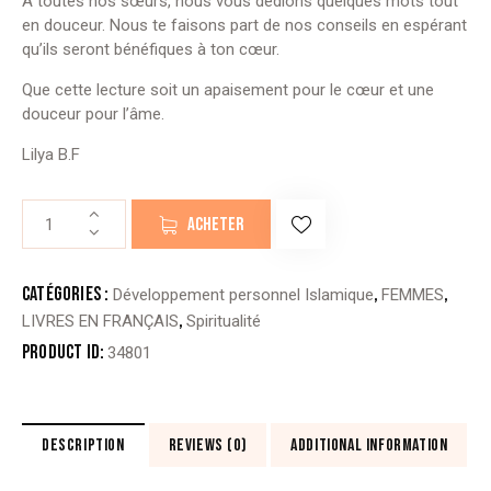
À
toutes nos sœurs, nous vous dédions quelques mots tout
en douceur. Nous te faisons part de nos conseils en espérant
qu’ils seront bénéfiques à ton cœur.
Que cette lecture soit un apaisement pour le cœur et une
douceur pour l’âme.
Lilya B.F
quantité
ACHETER
de
QUE
LA
Catégories :
,
,
Développement personnel Islamique
FEMMES
DOUCEUR
,
LIVRES EN FRANÇAIS
Spiritualité
IMPRÈGNE
Product ID:
34801
TON
ÂME
-
Lilya
DESCRIPTION
REVIEWS (0)
ADDITIONAL INFORMATION
B.F