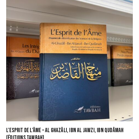
L’ESPRIT DE L’ÂME – AL GHAZÂLI, IBN AL JAWZI, IBN QUDÂMAH
(ÉDITIONS TAWBAH)