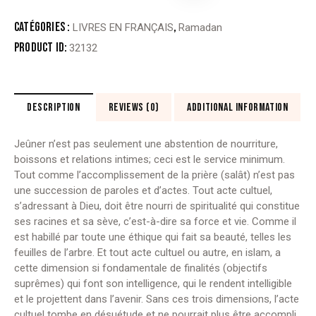
POURQUOI
JEÛNER
Catégories :
,
LIVRES EN FRANÇAIS
Ramadan
Product ID:
32132
DESCRIPTION
REVIEWS (0)
ADDITIONAL INFORMATION
Jeûner n’est pas seulement une abstention de nourriture,
boissons et relations intimes; ceci est le service minimum.
Tout comme l’accomplissement de la prière (salât) n’est pas
une succession de paroles et d’actes. Tout acte cultuel,
s’adressant à Dieu, doit être nourri de spiritualité qui constitue
ses racines et sa sève, c’est-à-dire sa force et vie. Comme il
est habillé par toute une éthique qui fait sa beauté, telles les
feuilles de l’arbre. Et tout acte cultuel ou autre, en islam, a
cette dimension si fondamentale de finalités (objectifs
suprêmes) qui font son intelligence, qui le rendent intelligible
et le projettent dans l’avenir. Sans ces trois dimensions, l’acte
cultuel tombe en désuétude et ne pourrait plus être accompli.