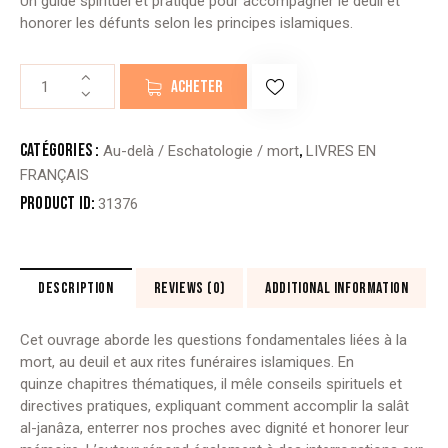
Un guide spirituel et pratique pour accompagner le deuil et
honorer les défunts selon les principes islamiques.
quantité
ACHETER
de
POUR
CEUX
Catégories :
,
Au-delà / Eschatologie / mort
LIVRES EN
QUI
FRANÇAIS
RESTENT
Product ID:
31376
DESCRIPTION
REVIEWS (0)
ADDITIONAL INFORMATION
Cet ouvrage aborde les questions fondamentales liées à la
mort, au deuil et aux rites funéraires islamiques. En
quinze chapitres thématiques, il mêle conseils spirituels et
directives pratiques, expliquant comment accomplir la salât
al-janâza, enterrer nos proches avec dignité et honorer leur