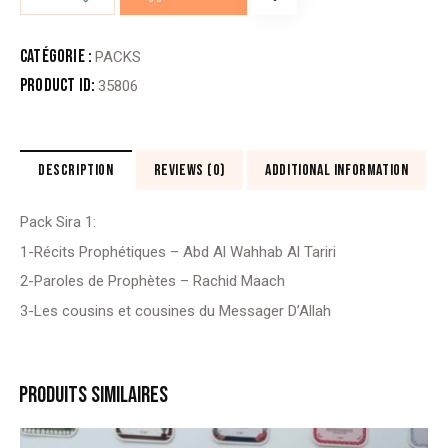
de
PACK
SIRA
Catégorie :
PACKS
1
Product ID:
35806
DESCRIPTION
REVIEWS (0)
ADDITIONAL INFORMATION
Pack Sira 1:
1-Récits Prophétiques – Abd Al Wahhab Al Tariri
2-Paroles de Prophètes – Rachid Maach
3-Les cousins et cousines du Messager D’Allah
PRODUITS SIMILAIRES