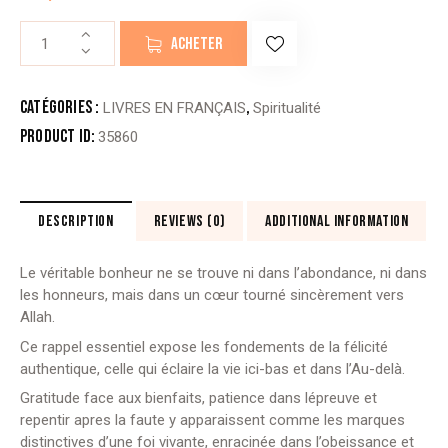
quantité
ACHETER
de
MON
RETOUR
Catégories :
,
LIVRES EN FRANÇAIS
Spiritualité
À
Product ID:
35860
ALLAH
-
Ibn
Al
DESCRIPTION
REVIEWS (0)
ADDITIONAL INFORMATION
Qayyim
et
Le véritable bonheur ne se trouve ni dans l’abondance, ni dans
Ibn
les honneurs, mais dans un cœur tourné
sincèrement vers
Rajab
Allah.
(éditions
Al
Ce rappel essentiel expose les fondements de la félicité
imam)
authentique, celle qui éclaire la vie ici-bas et dans l’Au-delà.
Gratitude face aux bienfaits, patience dans lépreuve et
repentir apres la faute y apparaissent comme les marques
distinctives d’une foi vivante, enracinée dans l’obeissance et