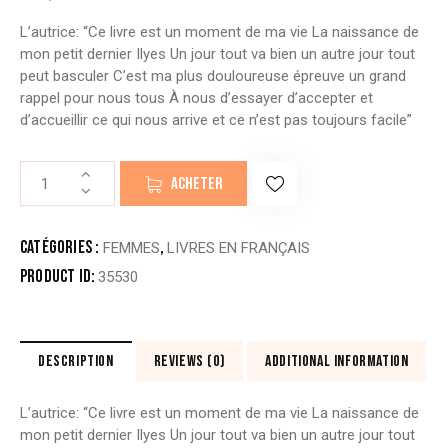
L’autrice: “Ce livre est un moment de ma vie La naissance de
mon petit dernier Ilyes Un jour tout va bien un autre jour tout
peut basculer C’est ma plus douloureuse épreuve un grand
rappel pour nous tous À nous d’essayer d’accepter et
d’accueillir ce qui nous arrive et ce n’est pas toujours facile”
quantité
ACHETER
de
MON
COEUR
Catégories :
,
FEMMES
LIVRES EN FRANÇAIS
A
Product ID:
35530
PLEURÉ
VOS
ABSENCES
-
DESCRIPTION
REVIEWS (0)
ADDITIONAL INFORMATION
Dorothée
Jouwayriya
L’autrice: “Ce livre est un moment de ma vie La naissance de
Finet
mon petit dernier Ilyes Un jour tout va bien un autre jour tout