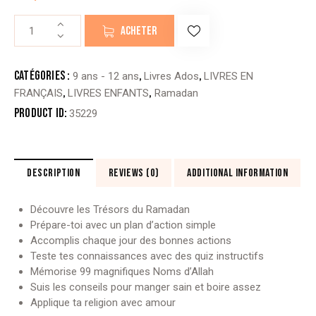
quantité
ACHETER
de
MON
CARNET
Catégories :
,
,
9 ans - 12 ans
Livres Ados
LIVRES EN
RAMADAN
,
,
FRANÇAIS
LIVRES ENFANTS
Ramadan
-
Product ID:
35229
(éditions
MesCarnetsDine)
DESCRIPTION
REVIEWS (0)
ADDITIONAL INFORMATION
Découvre les Trésors du Ramadan
Prépare-toi avec un plan d’action simple
Accomplis chaque jour des bonnes actions
Teste tes connaissances avec des quiz instructifs
Mémorise 99 magnifiques Noms d’Allah
Suis les conseils pour manger sain et boire assez
Applique ta religion avec amour