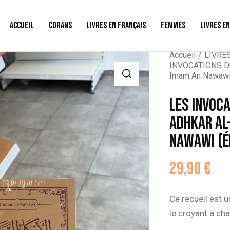
ACCUEIL
CORANS
LIVRES EN FRANÇAIS
FEMMES
LIVRES E
Accueil
LIVRE
INVOCATIONS DU
Imam An Nawawi (
LES INVOCA
ADHKAR AL
NAWAWI (É
29,90
€
Ce recueil est 
le croyant à ch