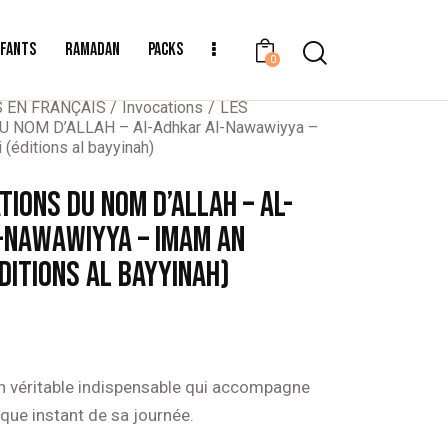
NFANTS
RAMADAN
PACKS
0
S EN FRANÇAIS
Invocations
LES
 NOM D’ALLAH – Al-Adhkar Al-Nawawiyya –
éditions al bayyinah)
TIONS DU NOM D’ALLAH – AL-
-NAWAWIYYA – IMAM AN
DITIONS AL BAYYINAH)
un véritable indispensable qui accompagne
aque instant de sa journée.