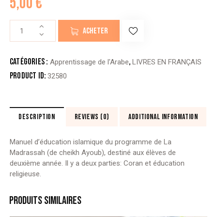
5,00
€
quantité
ACHETER
de
L’ÉDUCATION
DU
Catégories :
,
Apprentissage de l'Arabe
LIVRES EN FRANÇAIS
MUSULMAN
Product ID:
32580
-
TARBIYATOU
AL
MUSLIM
DESCRIPTION
REVIEWS (0)
ADDITIONAL INFORMATION
Tome
1
Manuel d’éducation islamique du programme de La
Madrassah (de cheikh Ayoub), destiné aux élèves de
deuxième année. Il y a deux parties: Coran et éducation
religieuse.
PRODUITS SIMILAIRES