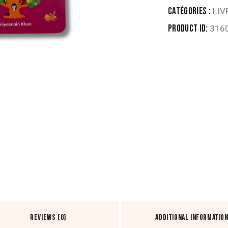
PROPHÈTE
Catégories :
LIV
ADAM
Product ID:
316
REVIEWS (0)
ADDITIONAL INFORMATIO