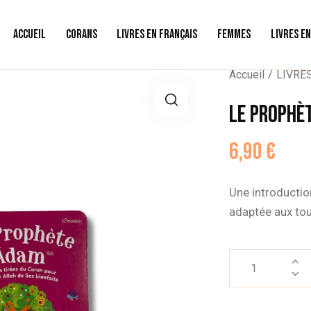
ACCUEIL
CORANS
LIVRES EN FRANÇAIS
FEMMES
LIVRES E
Accueil
LIVRE
LE PROPHÈ
6,90
€
Une introductio
adaptée aux tou
quantité
de
LE