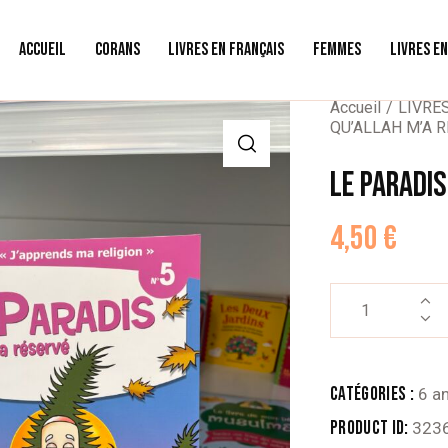
ACCUEIL
CORANS
LIVRES EN FRANÇAIS
FEMMES
LIVRES E
Accueil
LIVRE
QU’ALLAH M’A R
LE PARADIS
4,50
€
quantité
de
LE
PARADIS
Catégories :
6 an
QU’ALLAH
Product ID:
323
M’A