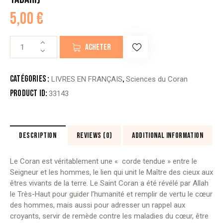
5,00
€
quantité
ACHETER
de
LE
CORAN,
Catégories :
,
LIVRES EN FRANÇAIS
Sciences du Coran
CORDE
Product ID:
33143
TENDUE
ENTRE
ALLAH
ET
DESCRIPTION
REVIEWS (0)
ADDITIONAL INFORMATION
LES
HOMMES
Le Coran est véritablement une « corde tendue » entre le
-
Seigneur et les hommes, le lien qui unit le Maître des cieux aux
Cheikh
êtres vivants de la terre. Le Saint Coran a été révélé par Allah
‘Abd
le Très-Haut pour guider l’humanité et remplir de vertu le cœur
al-
des hommes, mais aussi pour adresser un rappel aux
Razzâq
croyants, servir de remède contre les maladies du cœur, être
al-