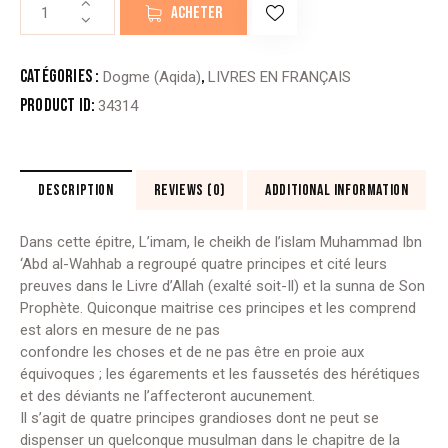
quantité
ACHETER
de
LE
COMMENTAIRE
Catégories :
,
Dogme (Aqida)
LIVRES EN FRANÇAIS
DU
Product ID:
34314
LIVRE
LES
QUATRE
RÈGLES
DESCRIPTION
REVIEWS (0)
ADDITIONAL INFORMATION
Dans cette épitre, L’imam, le cheikh de l’islam Muhammad Ibn
‘Abd al-Wahhab a regroupé quatre principes et cité leurs
preuves dans le Livre d’Allah (exalté soit-Il) et la sunna de Son
Prophète. Quiconque maitrise ces principes et les comprend
est alors en mesure de ne pas
confondre les choses et de ne pas être en proie aux
équivoques ; les égarements et les faussetés des hérétiques
et des déviants ne l’affecteront aucunement.
Il s’agit de quatre principes grandioses dont ne peut se
dispenser un quelconque musulman dans le chapitre de la