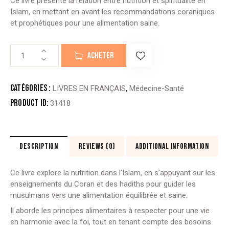
Ce livre présente la relation entre nutrition et spiritualité en
Islam, en mettant en avant les recommandations coraniques
et prophétiques pour une alimentation saine.
quantité
ACHETER
de
LA
NUTRITION
Catégories :
,
LIVRES EN FRANÇAIS
Médecine-Santé
EN
Product ID:
31418
ISLAM
DESCRIPTION
REVIEWS (0)
ADDITIONAL INFORMATION
Ce livre explore la nutrition dans l’Islam, en s’appuyant sur les
enseignements du Coran et des hadiths pour guider les
musulmans vers une alimentation équilibrée et saine.
Il aborde les principes alimentaires à respecter pour une vie
en harmonie avec la foi, tout en tenant compte des besoins