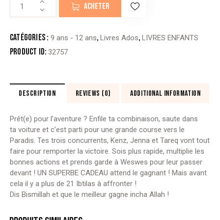
quantité
ACHETER
de
LA
GRANDE
Catégories :
,
,
9 ans - 12 ans
Livres Ados
LIVRES ENFANTS
COURSE
Product ID:
32757
VERS
LE
PARADIS
DESCRIPTION
REVIEWS (0)
ADDITIONAL INFORMATION
Prêt(e) pour l’aventure ? Enfile ta combinaison, saute dans
ta voiture et c’est parti pour une grande course vers le
Paradis. Tes trois concurrents, Kenz, Jenna et Tareq vont tout
faire pour remporter la victoire. Sois plus rapide, multiplie les
bonnes actions et prends garde à Weswes pour leur passer
devant ! UN SUPERBE CADEAU attend le gagnant ! Mais avant
cela il y a plus de 21 Ibtilas à affronter !
Dis Bismillah et que le meilleur gagne incha Allah !