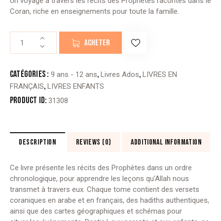
Un voyage à travers les récits des Prophètes racontés dans le
Coran, riche en enseignements pour toute la famille.
quantité
ACHETER
de
HISTOIRE
DES
Catégories :
,
,
9 ans - 12 ans
Livres Ados
LIVRES EN
PROPHÈTES
,
FRANÇAIS
LIVRES ENFANTS
RACONTÉES
Product ID:
31308
PAR
LE
CORAN
DESCRIPTION
REVIEWS (0)
ADDITIONAL INFORMATION
Ce livre présente les récits des Prophètes dans un ordre
chronologique, pour apprendre les leçons qu’Allah nous
transmet à travers eux. Chaque tome contient des versets
coraniques en arabe et en français, des hadiths authentiques,
ainsi que des cartes géographiques et schémas pour