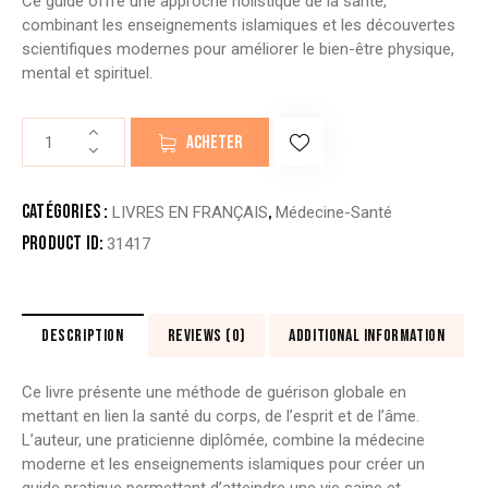
Ce guide offre une approche holistique de la santé,
combinant les enseignements islamiques et les découvertes
scientifiques modernes pour améliorer le bien-être physique,
mental et spirituel.
quantité
ACHETER
de
GUÉRIR
LE
Catégories :
,
LIVRES EN FRANÇAIS
Médecine-Santé
CORPS
Product ID:
31417
ET
L’ÂME
DESCRIPTION
REVIEWS (0)
ADDITIONAL INFORMATION
Ce livre présente une méthode de guérison globale en
mettant en lien la santé du
corps, de l’esprit et de l’âme.
L’auteur, une praticienne diplômée, combine la médecine
moderne et les enseignements islamiques pour créer un