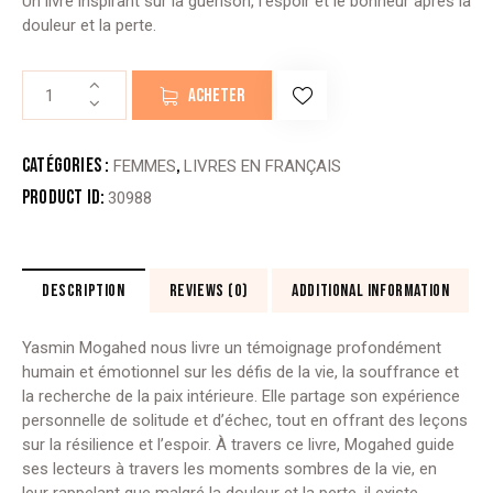
Un livre inspirant sur la guérison, l’espoir et le bonheur après la
douleur et la perte.
quantité
ACHETER
de
DE
L’AMOUR
Catégories :
,
FEMMES
LIVRES EN FRANÇAIS
ET
Product ID:
30988
DU
BONHEUR
-
Yasmine
DESCRIPTION
REVIEWS (0)
ADDITIONAL INFORMATION
Mogahed
Yasmin Mogahed nous livre un témoignage profondément
humain et émotionnel sur les défis de la vie, la souffrance et
la recherche de la paix intérieure. Elle partage son expérience
personnelle de solitude et d’échec, tout en offrant des leçons
sur la résilience et l’espoir. À travers ce livre, Mogahed guide
ses lecteurs à travers les moments sombres de la vie, en