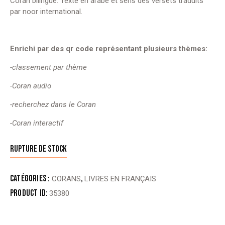
Coran bilingue. Texte en arabe et sens des versets traduits
par noor international.
Enrichi par des qr code représentant plusieurs thèmes:
-classement par thème
-Coran audio
-recherchez dans le Coran
-Coran interactif
Rupture de stock
Catégories :
,
CORANS
LIVRES EN FRANÇAIS
Product ID:
35380