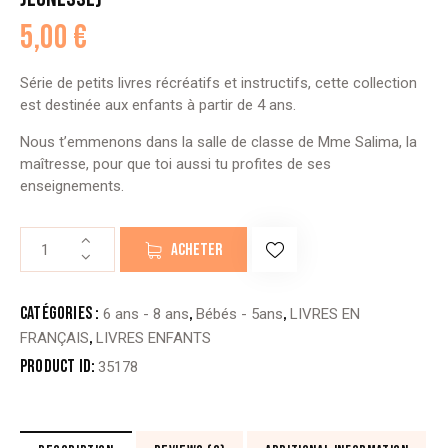
5,00
€
Série de petits livres récréatifs et instructifs, cette collection
est destinée aux enfants à partir de 4 ans.
Nous t’emmenons dans la salle de classe de Mme Salima, la
maîtresse, pour que toi aussi tu profites de ses
enseignements.
quantité
ACHETER
de
C’EST
QUOI
Catégories :
,
,
6 ans - 8 ans
Bébés - 5ans
LIVRES EN
LA
,
FRANÇAIS
LIVRES ENFANTS
PRIÈRE
Product ID:
35178
?
-
écrit
par