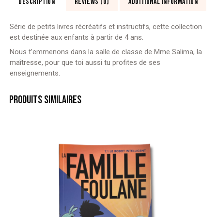
DESCRIPTION
REVIEWS (0)
ADDITIONAL INFORMATION
Irène
Rehad
&
Série de petits livres récréatifs et instructifs, cette collection
illustré
est destinée aux enfants à partir de 4 ans.
par
Nous t’emmenons dans la salle de classe de Mme Salima, la
Nicolas
maîtresse, pour que toi aussi tu profites de ses
Julo
enseignements.
(éditions
al
PRODUITS SIMILAIRES
bouraq
jeunesse)