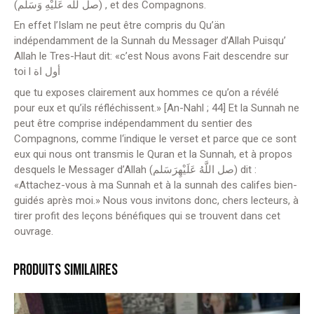
(صل لله عَلَيْهِ وَسَلّم) , et des Compagnons.
En effet l’Islam ne peut être compris du Qu’än
indépendamment de la Sunnah du Messager d’Allah
Puisqu’
Allah le Tres-Haut dit: «c’est Nous avons Fait descendre sur
toi l أول اة
que tu exposes clairement aux hommes ce qu’on a révélé
pour eux et qu’ils réfléchissent.» [An-Nahl ; 44] Et la Sunnah ne
peut être comprise indépendamment du sentier des
Compagnons, comme l
‘indique le verset et parce que ce sont
eux qui nous ont transmis le Quran et la Sunnah, et à propos
desquels le Messager d’Allah (صل اللَّهُ عَلَيْهِرَسَلم) dit :
«Attachez-vous à ma Sunnah et à la sunnah des
califes bien-
guidés après moi.» Nous vous invitons donc, chers lecteurs, à
tirer profit des leçons bénéfiques qui se trouvent dans cet
ouvrage.
PRODUITS SIMILAIRES