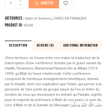
quantité
ACHETER
de
CECI
EST
Catégories :
,
Islam et Science
LIVRES EN FRANÇAIS
NOTRE
Product ID:
32245
PRÉDICATION
DESCRIPTION
REVIEWS (0)
ADDITIONAL INFORMATION
Chers lecteurs, se trouve entre vos mains la traduction de la
transcription d’une conférence donnée par le grand savant du
Hadith, l’éminence, Muhammad Nasirud-Din al-Albani (1914-
1999), qu’Allah lui fasse miséricorde. Cette conférence
comprend de nombreux enseignements bénéfiques, donnés
par le Shaykh, dont son explication que l’Islam, qui permer à la
personne de faire partie du groupe sauvé du Feu et d’être du
nombre de ceux qui réussissent en entrant au Paradis, signifie
pour la majorité de prêcheurs à Allah de nos jours, Le suivi du
Livre d’Allah et de la Sunnah
du Messager (صَلَى اللَّهُ عَلَيْهِ وَسَلَّمَ