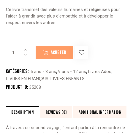
Ce livre transmet des valeurs humaines et religieuses pour
l’aider à grandir avec plus d’empathie et à développer le
respect envers les autres.
quantité
ACHETER
de
AYNA
AWLADI
Catégories :
,
,
,
6 ans - 8 ans
9 ans - 12 ans
Livres Ados
?
,
LIVRES EN FRANÇAIS
LIVRES ENFANTS
LES
Product ID:
35208
DIFFÉRENCES
-
2
(éditions
DESCRIPTION
REVIEWS (0)
ADDITIONAL INFORMATION
waladi)
À travers ce second voyage, l’enfant partira à la rencontre de