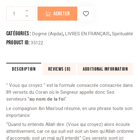
quantité
ACHETER
de
AU
NOM
Catégories :
,
,
Dogme (Aqida)
LIVRES EN FRANÇAIS
Spiritualité
DE
Product ID:
35122
LA
FOI
-
Ibn
DESCRIPTION
REVIEWS (0)
ADDITIONAL INFORMATION
Kathir
(éditions
” Vous qui croyez ” est la formule consacrée consacrée dans
des
89 versets du Coran où le Seigneur appelle donc Ses
savants)
serviteurs “
au nom de la foi
“.
Le compagnon Ibn Mas’oud résume, en une phrase toute son
importance:
“Quand tu entends Allah dire: (Vous qui croyez) alors écoute
attentivement, car ce qui suit est soit un bien qu’Allah ordonne
d’accomplir, soit un mal qu’ll interdit.” Ces versets sont ici