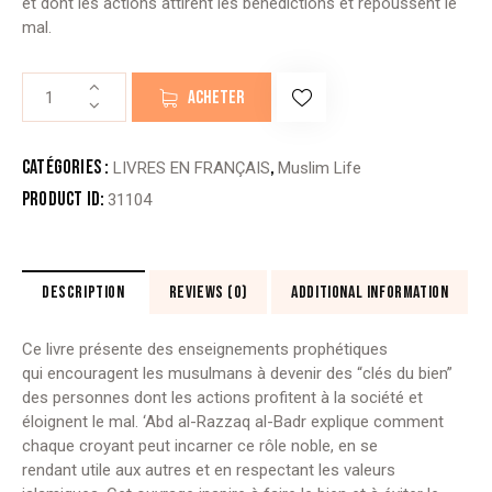
et dont les actions attirent les bénédictions et repoussent le
mal.
quantité
ACHETER
de
LES
CLÉS
Catégories :
,
LIVRES EN FRANÇAIS
Muslim Life
DU
Product ID:
31104
BIEN
DESCRIPTION
REVIEWS (0)
ADDITIONAL INFORMATION
Ce livre présente des enseignements prophétiques
qui encouragent les musulmans à devenir des “clés du bien”
des personnes dont les actions profitent à la société et
éloignent le mal. ‘Abd al-Razzaq al-Badr explique comment
chaque croyant peut incarner ce rôle noble, en se
rendant utile aux autres et en respectant les valeurs