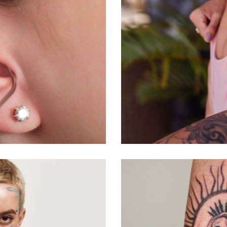
Night owl
Salon