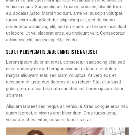
Mauris eu nisi eget nisi imperdiet vestibulum. Nunc sodales
vehicula risus. Suspendisse id mauris sodales, blandit tortor
eu, sodales justo. Morbi tincidunt, ante vel suscipit volutpat,
turpis enim volutpSectetur adipiscing elit, sed do eiusm
onsectetur adipiscing elit, sed do eiusm od tempor incididunt
ut labore. Ut vel placerat eros, eu tincidunt velit. Consectetur
adipiscing elit, adipiscing elit, sed do.
SED UT PERSPICIATIS UNDE OMNIS ISTE NATUS ET
Lorem ipsum dolor sit amet, consetetur sadipscing elitr, sed
diam nonumy eirmod tempor invidunt ut labore et dolore
magna aliquyam erat, sed diam voluptua. At vero eos et
accusam et justo duo dolores et ea rebum. Stet clita kasd
gubergren, no sea takimata sanctus est Lorem ipsum dolor
sit amet.
Aliquam laoreet sed neque ac vehicula. Cras congue eros nec
quam laoreet, in viverra erat bibendum. Cras turpis urna,
vulputate at est vitae, posuere lobortis erat.