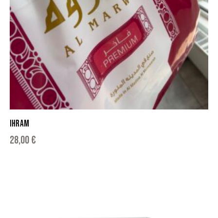
IHRAM
28,00
€