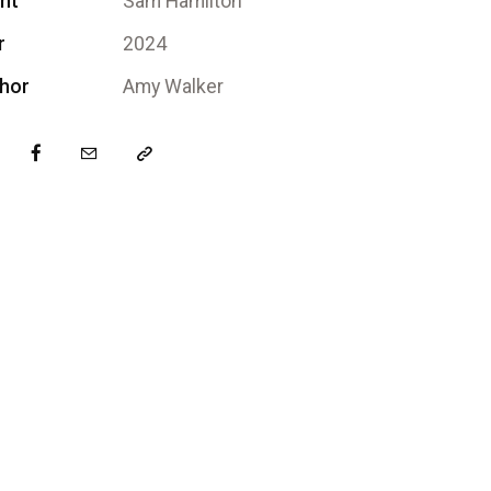
ent
Sam Hamilton
r
2024
hor
Amy Walker