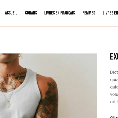
ACCUEIL
CORANS
LIVRES EN FRANÇAIS
FEMMES
LIVRES E
EX
Dic
quia
qui
vol
odit