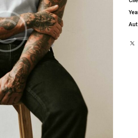
Cli
Yea
Aut