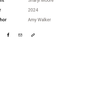
ent
Sharyl Moore
r
2024
hor
Amy Walker