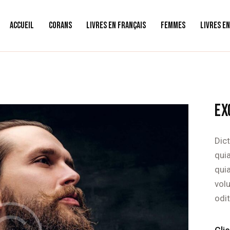
ACCUEIL
CORANS
LIVRES EN FRANÇAIS
FEMMES
LIVRES E
EX
Dic
quia
qui
vol
odit