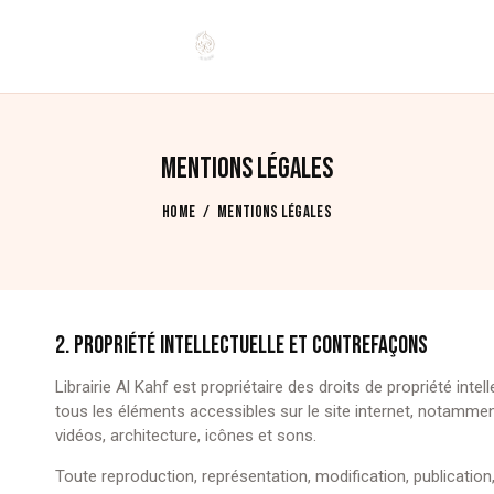
1. PRÉAMBULE
Les présentes conditions générales de vente (CGV) 
passées sur
le site www.librairie-alkahf.com, édité par
MENTIONS LÉGALES
47, rue Jean-Jacques
Rousseau, 94200 Ivry-sur-Sein
vous acceptez sans réserve les
présentes conditions
HOME
MENTIONS LÉGALES
Immatriculation au RCS, numéro 931 472 021 R.C.S. C
2. PROPRIÉTÉ INTELLECTUELLE ET CONTREFAÇONS
Librairie Al Kahf est propriétaire des droits de propriété intel
tous les éléments accessibles sur le site internet, notammen
vidéos, architecture, icônes et sons.
Toute reproduction, représentation, modification, publicatio